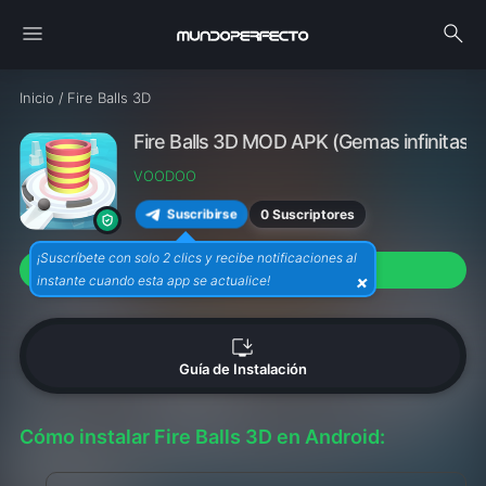
menu
search
Inicio
/
Fire Balls 3D
Fire Balls 3D MOD APK (Gemas infinitas) 
VOODOO
0 Suscriptores
Suscribirse
¡Suscríbete con solo 2 clics y recibe notificaciones al
download
Descargar APK (56M)
×
instante cuando esta app se actualice!
install_desktop
Guía de Instalación
Cómo instalar Fire Balls 3D en Android: