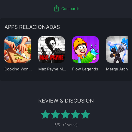
ios_share
Compartir
APPS RELACIONADAS
Cooking Wonder
Max Payne Mobile
Flow Legends
Merge Archer
REVIEW & DISCUSION
5/5 - (2 votos)