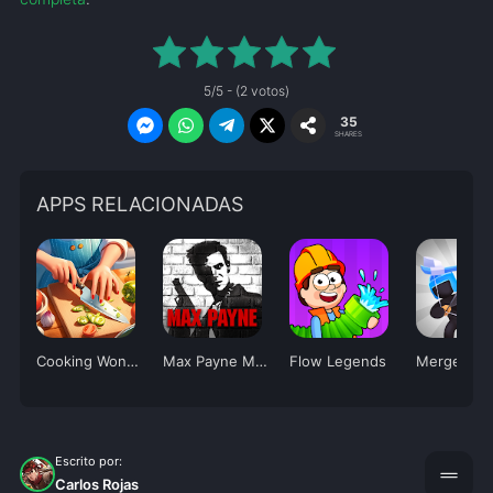
5/5 - (2 votos)
35
SHARES
APPS RELACIONADAS
Cooking Wonder
Max Payne Mobile
Flow Legends
Merge Arc
Escrito por:
drag_handle
Carlos Rojas