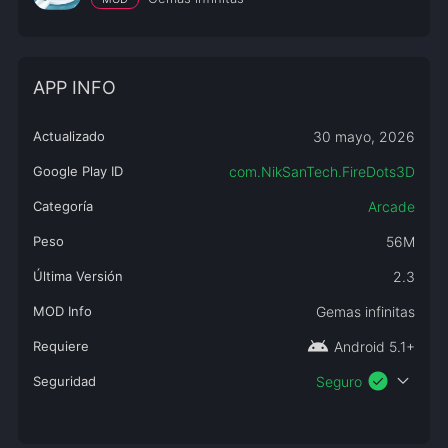
APP INFO
Actualizado
30 mayo, 2026
Google Play ID
com.NikSanTech.FireDots3D
Categoría
Arcade
Peso
56M
Última Versión
2.3
MOD Info
Gemas infinitas
android
Requiere
Android 5.1+
check_circle
expand_more
Seguridad
Seguro